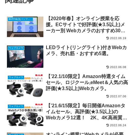
【2020年春】オンライン授業を応
BUFFALO(バッファロー)
援。ECサイトで好評価(★3.5以上)メ
ーカー別 Webカメラのおすすめ30
選！
2022.06.19
LEDライト(リングライト)付きWebカ
ウェブカメラ
メラ、売れ筋・おすすめ5選。
2022.06.08
【’22.1/10限定】Amazon特選タイム
ウェブカメラ
セール、ロジクール,eMeet＆人気の高
評価(★3.5以上)Webカメラ。
2022.07.06
【’21.6/15限定】毎日開催Amazonタ
ウェブカメラ
イムセール、高評価(★3.5以上)の
Webカメラ12選！ 2K、4K高画質
Webカメラも！
2022.06.24
オンライン授業にWebカメラが必要