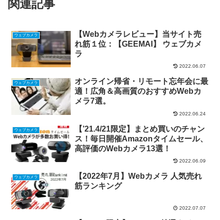
関連記事
【Webカメラレビュー】当サイト売
ウェブカメラ
れ筋１位：【GEEMAI】 ウェブカメ
ラ
2022.06.07
オンライン帰省・リモート忘年会に最
ウェブカメラ
適！広角＆高画質のおすすめWebカ
メラ7選。
2022.06.24
【’21.4/21限定】まとめ買いのチャン
ウェブカメラ
ス！毎日開催Amazonタイムセール、
高評価のWebカメラ13選！
2022.06.09
【2022年7月】Webカメラ 人気売れ
ウェブカメラ
筋ランキング
2022.07.07