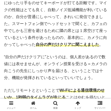
にゆったり手をのせてキーボードが打てる距離です。マイ
クの性能はとても良く、自動ノイズ低減機能が利いている
のか、自分が普通にしゃべって、きれいに発信できまし
た。スマートフォン側でヘッドセットで聞くと、カフェの
中でしかも三密を避けるために隣の席とは１席空けて座っ
ているという条件があったものの、基本的に、カメラに向
かってしゃべった
自分の声だけクリアに聞こえました
。
“自分の声だけクリアに”というのは、個人差があるので数
値には表せませんが、オンライン授業を受ける＝カメラの
向こうの先生にしっかり声を届ける、ということでは十
分、機能が発揮されているといっていいでしょう。
ただしリモートとということで
Wi-Fiによる通信環境のせ
いか、1秒弱のタイムラグが生じる
ことはやむを得ないと
思います。
メニュー
ホーム
検索
トップ
サイドバー