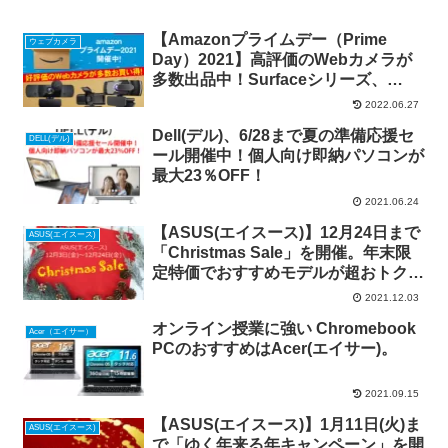
【Amazonプライムデー（Prime
ウェブカメラ
Day）2021】高評価のWebカメラが
多数出品中！Surfaceシリーズ、
Google Chromebookも超お買い得!
2022.06.27
Dell(デル)、6/28まで夏の準備応援セ
DELL(デル)
ール開催中！個人向け即納パソコンが
最大23％OFF！
2021.06.24
【ASUS(エイスース)】12月24日まで
ASUS(エイスース)
「Christmas Sale」を開催。年末限
定特価でおすすめモデルが超おトク
に!!!
2021.12.03
オンライン授業に強い Chromebook
Acer（エイサー）
PCのおすすめはAcer(エイサー)。
2021.09.15
【ASUS(エイスース)】1月11日(火)ま
ASUS(エイスース)
で「ゆく年来る年キャンペーン」を開