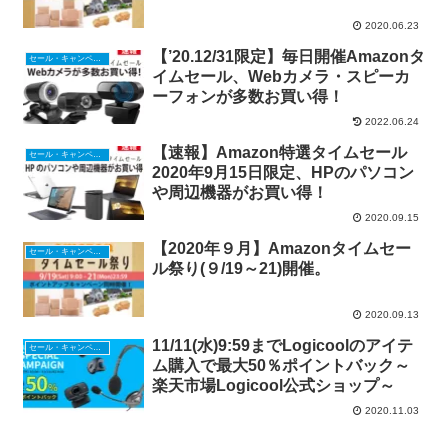
2020.06.23
【’20.12/31限定】毎日開催Amazonタ
セール・キャンペーン
イムセール、Webカメラ・スピーカ
ーフォンが多数お買い得！
2022.06.24
【速報】Amazon特選タイムセール
セール・キャンペーン
2020年9月15日限定、HPのパソコン
や周辺機器がお買い得！
2020.09.15
【2020年９月】Amazonタイムセー
セール・キャンペーン
ル祭り(９/19～21)開催。
2020.09.13
11/11(水)9:59までLogicoolのアイテ
セール・キャンペーン
ム購入で最大50％ポイントバック～
楽天市場Logicool公式ショップ～
2020.11.03