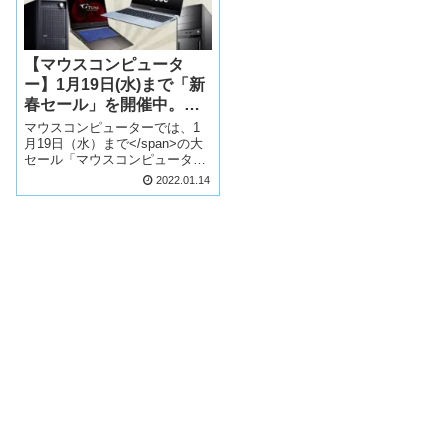
【マウスコンピュータ
ー】1月19日(水)まで「新
春セール」を開催中。期
間限定でおすすめモデル
マウスコンピューターでは、1
が超おトクに!!!
月19日（水）まで</span>の大
セール「マウスコンピューター
新春セール」を開催していま
2022.01.14
す。厳選された人気モデルが期
間限定・お買い得価格！ その
数、50機種以上！<br>あの浦和
レッズオフィシャルノートもセ
ール対象です。