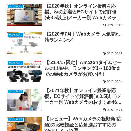
【2020年秋】オンライン授業を応
ウェブカメラ
援。秋の新着とECサイトで好評価
(★3.5以上)メーカー別 Webカメラの
おすすめ20選！
2022.06.08
【2020年7月】Webカメラ 人気売れ
ウェブカメラ
筋ランキング
2022.06.08
【’21.4/17限定】Amazonタイムセー
ウェブカメラ
ルに出品中、ランキング1～100位ま
でのWebカメラがお買い得！
2022.06.24
【2021年秋】オンライン授業を応
ウェブカメラ
援。ECサイトで好評価(★3.5以上)メ
ーカー別 Webカメラのおすすめ46
種！
2022.06.24
【レビュー】Webカメラの視野角(広
ウェブカメラ
角)の比較検証と広角別おすすめの
Webカメラ12選